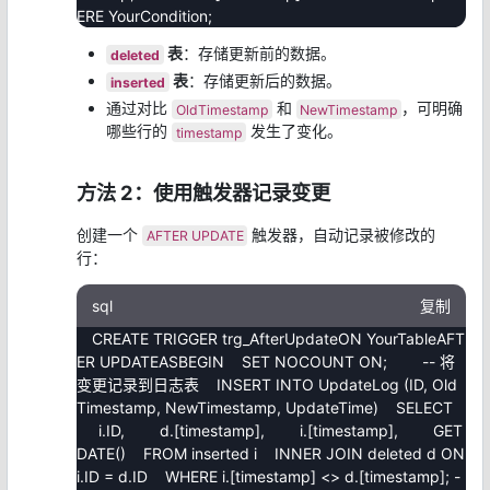
ERE YourCondition;
表
：存储更新前的数据。
deleted
表
：存储更新后的数据。
inserted
通过对比
和
，可明确
OldTimestamp
NewTimestamp
哪些行的
发生了变化。
timestamp
方法 2：使用触发器记录变更
创建一个
触发器，自动记录被修改的
AFTER UPDATE
行：
sql
复制
CREATE TRIGGER trg_AfterUpdateON YourTableAFT
ER UPDATEASBEGIN SET NOCOUNT ON; -- 将
变更记录到日志表 INSERT INTO UpdateLog (ID, Old
Timestamp, NewTimestamp, UpdateTime) SELECT
i.ID, d.[timestamp], i.[timestamp], GET
DATE() FROM inserted i INNER JOIN deleted d ON
i.ID = d.ID WHERE i.[timestamp] <> d.[timestamp]; -