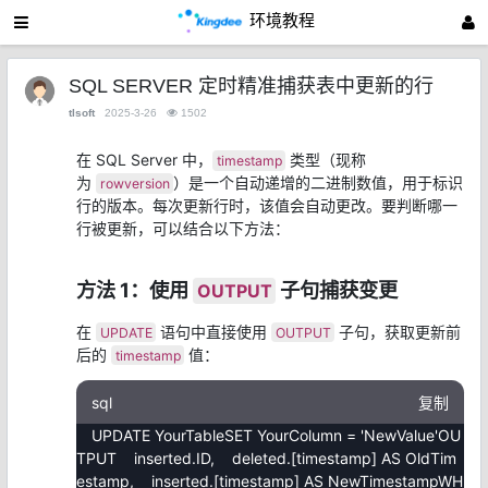
环境教程
SQL SERVER 定时精准捕获表中更新的行
tlsoft
2025-3-26
1502
在 SQL Server 中，
类型（现称
timestamp
为
）是一个自动递增的二进制数值，用于标识
rowversion
行的版本。每次更新行时，该值会自动更改。要判断哪一
行被更新，可以结合以下方法：
方法 1：使用
子句捕获变更
OUTPUT
在
语句中直接使用
子句，获取更新前
UPDATE
OUTPUT
后的
值：
timestamp
sql
复制
UPDATE YourTableSET YourColumn = 'NewValue'OU
TPUT inserted.ID, deleted.[timestamp] AS OldTim
estamp, inserted.[timestamp] AS NewTimestampWH