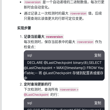
是一个自动递增的二进制数值，每次行更
rowversion
新时会自动变化。
通过记录上一次检测时的最大
值，后续
rowversion
只需查询比该值更大的行即可定位变更。
实现步骤
记录当前最大
rowversion
每次检测时，保存当前表中的最大
作为
rowversion
检查点：
sql
复制
DECLARE @LastCheckpoint binary(8);SELECT
@LastCheckpoint = MAX([timestamp]) FROM You
rTable;-- 将 @LastCheckpoint 存储到配置表或缓存
中
定时查询更新的行
下次检测时，查询所有
rowversion >
的行：
@LastCheckpoint
sql
复制