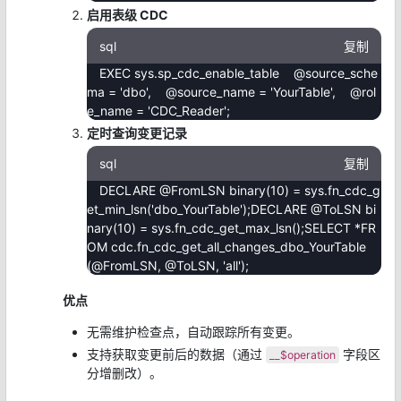
启用表级 CDC
sql
复制
EXEC sys.sp_cdc_enable_table @source_sche
ma = 'dbo', @source_name = 'YourTable', @rol
e_name = 'CDC_Reader';
定时查询变更记录
sql
复制
DECLARE @FromLSN binary(10) = sys.fn_cdc_g
et_min_lsn('dbo_YourTable');DECLARE @ToLSN bi
nary(10) = sys.fn_cdc_get_max_lsn();SELECT *FR
OM cdc.fn_cdc_get_all_changes_dbo_YourTable
(@FromLSN, @ToLSN, 'all');
优点
无需维护检查点，自动跟踪所有变更。
支持获取变更前后的数据（通过
字段区
__$operation
分增删改）。