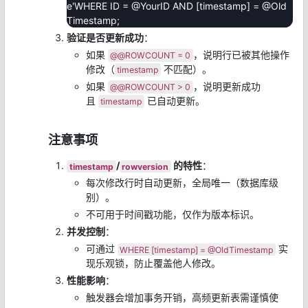
e'WHERE ID = @YourID AND [timestamp] = @Old
Timestamp;
验证是否更新成功
：
如果
，说明行已被其他操作
@@ROWCOUNT = 0
修改（
不匹配）。
timestamp
如果
，说明更新成功
@@ROWCOUNT > 0
且
已自动更新。
timestamp
注意事项
/
的特性
：
timestamp
rowversion
每次修改行时自动更新，全局唯一（数据库级
别）。
不可用于时间戳功能，仅作为版本标识。
并发控制
：
可通过
实
WHERE [timestamp] = @OldTimestamp
现乐观锁，防止覆盖他人修改。
性能影响
：
触发器会增加事务开销，高频更新表需谨慎使