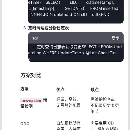
eTime) SELECT i.ID, d.[timestamp],
i.[timestamp], GETDATE() FROM inserted i
INNER JOIN deleted d ON i.ID = d.ID;END;
定时清理或分析日志表
sql
复制
-- 定时查询日志表获取变更SELECT * FROM Upd
ateLog WHERE UpdateTime > @LastCheckTim
e;
方案对比
方法
优点
缺点
轻量、高效，
需维护检查点，
增
rowversion
无需额外配置
不记录历史变更
量检测
细节
自动跟踪所有
需要启用 CD
CDC
变更，支持历
C，增加存储和