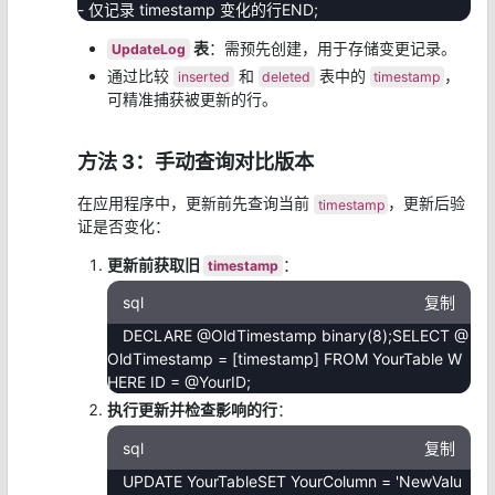
- 仅记录 timestamp 变化的行END;
表
：需预先创建，用于存储变更记录。
UpdateLog
通过比较
和
表中的
，
inserted
deleted
timestamp
可精准捕获被更新的行。
方法 3：手动查询对比版本
在应用程序中，更新前先查询当前
，更新后验
timestamp
证是否变化：
更新前获取旧
：
timestamp
sql
复制
DECLARE @OldTimestamp binary(8);SELECT @
OldTimestamp = [timestamp] FROM YourTable W
HERE ID = @YourID;
执行更新并检查影响的行
：
sql
复制
UPDATE YourTableSET YourColumn = 'NewValu