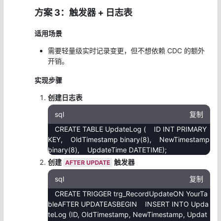
方案 3：触发器 + 日志表
适用场景
需要轻量级实时记录变更，但不想依赖 CDC 的额外
开销。
实现步骤
创建日志表
sql
复制
CREATE TABLE UpdateLog ( ID INT PRIMARY
KEY, OldTimestamp binary(8), NewTimestamp
binary(8), UpdateTime DATETIME);
创建
触发器
AFTER UPDATE
sql
复制
CREATE TRIGGER trg_RecordUpdateON YourTa
bleAFTER UPDATEASBEGIN INSERT INTO Upda
teLog (ID, OldTimestamp, NewTimestamp, Updat