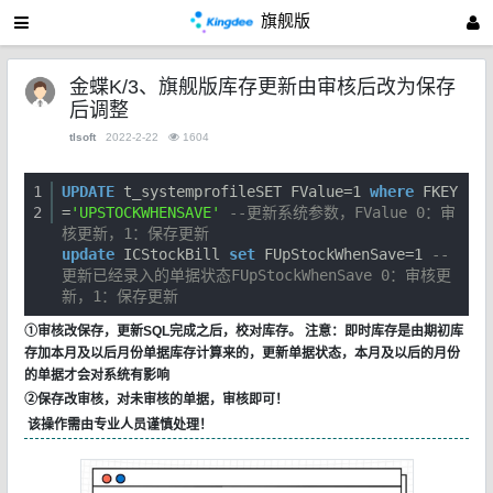
旗舰版
金蝶K/3、旗舰版库存更新由审核后改为保存
后调整
tlsoft
2022-2-22
1604
1
UPDATE
t_systemprofileSET FValue=1
where
FKEY
2
=
'UPSTOCKWHENSAVE'
--更新系统参数，FValue 0：审
核更新，1：保存更新
update
ICStockBill
set
FUpStockWhenSave=1
--
更新已经录入的单据状态FUpStockWhenSave 0：审核更
新，1：保存更新
①审核改保存，更新SQL完成之后，校对库存。 注意：即时库存是由期初库
存加本月及以后月份单据库存计算来的，更新单据状态，本月及以后的月份
的单据才会对系统有影响
②保存改审核，对未审核的单据，审核即可！
该操作需由专业人员谨慎处理！