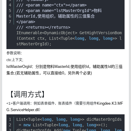
4
/// <param name="ctx"></param>
5
/// <param name="lstMasterOrgId">物料
6
MasterId,使用组织，辅助属性的三值集合
7
</param>
/// <returns></returns>
IEnumerable<DynamicObject> GetHightVersionBom
(Context ctx, List<Tuple<
long
,
long
,
long
>> l
stMasterOrgId);
参数说明：
ctx:上下文;
lstMasterOrgId：分别是物料MasterId,使用组织Id，辅助属性Id的三值
集合;(若无辅助属性，可以直接给0，另外两个必录)
【调用方式】
Kingdee.K3.MF
<1>客户端调用：例如表单插件、账表插件（需要引用组件
G.ServiceHelper.dll
）
1
List<Tuple<
long
,
long
,
long
>> dicMasterOrgIds
2
=
new
List<Tuple<
long
,
long
,
long
>>();
3
dicMasterOrgIds.Add(
new
Tuple<
long
,
long
,
lon