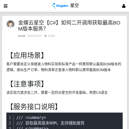
星空
金蝶云星空【C#】如何二开调用获取最高BO
M版本服务？
tlsoft
2023-5-20
1330
【应用场景】
客户需要自定义单据录入物料实现和标准产品一样携带默认最高BOM版本的
逻辑，类似生产订单、物料清单正查录入物料默认携带最高BOM版本
【注意事项】
该实现方案涉及二开，需要一定的对星空的开发基础，熟悉C#语言
【服务接口说明】
1
/// <summary>
2
/// 获取最高版本BOM，支持辅助属性
3
/// </summary>