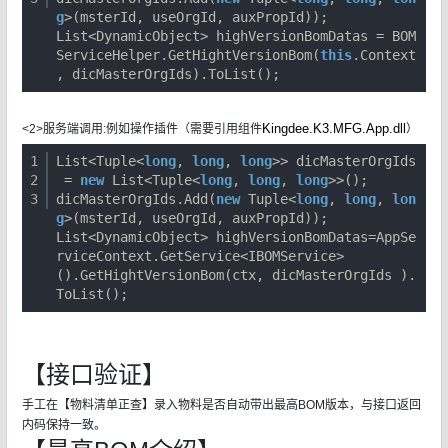
g
>(msterId, useOrgId, auxPropId));
List<DynamicObject> highVersionBomDatas = BOM
ServiceHelper.GetHightVersionBom(
this
.Context
, dicMasterOrgIds).ToList();
Kingdee.K3.MFG.App.dll
<2>服务端调用:例如操作插件（需要引用组件
）
1
List<Tuple<
long
,
long
,
long
>> dicMasterOrgIds
2
=
new
List<Tuple<
long
,
long
,
long
>>();
3
dicMasterOrgIds.Add(
new
Tuple<
long
,
long
,
lon
g
>(msterId, useOrgId, auxPropId));
List<DynamicObject> highVersionBomDatas=AppSe
rviceContext.GetService<IBOMService>
().GetHightVersionBom(ctx, dicMasterOrgIds ).
ToList();
【接口验证】
手工在【物料清单正查】录入物料是否自动带出最高BOM版本，与接口返回
内码保持一致。